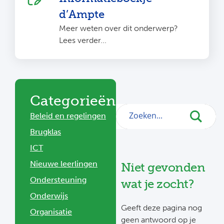
d’Ampte
Meer weten over dit onderwerp?
Lees verder...
Categorieën
Beleid en regelingen
Brugklas
ICT
Nieuwe leerlingen
Niet gevonden
Ondersteuning
wat je zocht?
Onderwijs
Geeft deze pagina nog
Organisatie
geen antwoord op je