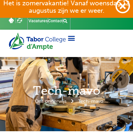
Het is zomervakantie! Vanaf woensdag 12
augustus zijn we er weer.
Vacatures
Contact
Tech-mavo
Ons onderwijs
Tech-mavo