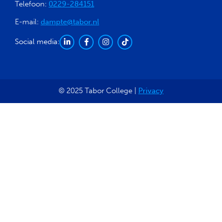
Telefoon:
0229-284151
E-mail:
dampte@tabor.nl
Social media:
© 2025 Tabor College |
Privacy